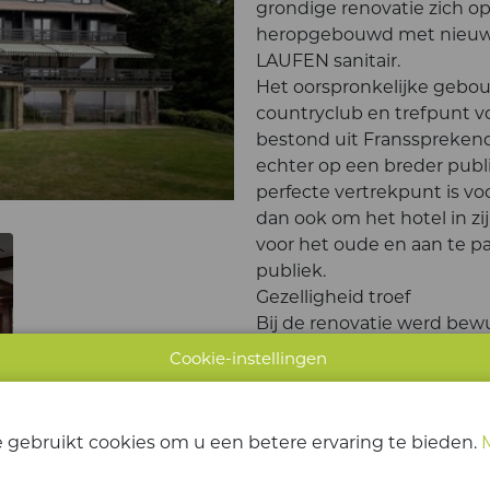
grondige renovatie zich op
heropgebouwd met nieuwe 
LAUFEN sanitair.
Het oorspronkelijke gebouw
countryclub en trefpunt vo
bestond uit Franssprekend
echter op een breder publ
perfecte vertrekpunt is vo
dan ook om het hotel in zi
voor het oude en aan te 
publiek.
Gezelligheid troef
Bij de renovatie werd bew
mahoniehout om een gezell
Cookie-instellingen
kamers en de gemeenschap
kleurenpalet van blauw, bo
kreeg elk deel van het hot
 gebruikt cookies om u een betere ervaring te bieden.
wellnesscomplex, twee sem
het plaatje compleet.