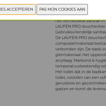
Karaktervolle, moderne k
Hostellerie Kemmelberg bes
charme en uitzicht op het
het vernieuwde sanitair i
LAUFEN PRO douchevloer 
Gebruiksvriendelijk sanitai
De LAUFEN PRO douchevloe
composietmateriaal bestaa
verbonden zijn. De basis
gietmateriaal. Het opperv
acryllaag. Marbond is hygië
temperatuurbestendig volge
Het toilet dat in de badka
toilet, voorzien van een sof
geruisloos en gecontroleer
gasten en komt de levensd