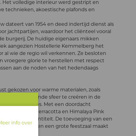
. Het volledige interieur werd gestript en
technieken, akoestische plafonds en
 dateert van 1954 en deed indertijd dienst als
or jachtpartijen, waardoor het cliënteel vooral
e burgerij. De huidige eigenaars mikken
iek aangezien Hostellerie Kemmelberg het
or al wie de regio wil verkennen. Ze besloten
jn vroegere glorie te herstellen met respect
passen aan de noden van het hedendaags
ust gekozen voor warme materialen, zoals
ige, uitnodigende sfeer te creëren in de
pelijke ruimtes. Met een doordacht
rdeaux, groen, terracotta en Himalaya Pink
el een eigen identiteit. De toevoeging van een
Meer info over
inarieruimtes en een grote feestzaal maakt