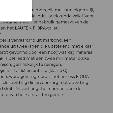
amers
chikt over 22 kamers, elk met hun eigen stijl,
 Kemmelbos of de indrukwekkende vallei. Voor
n de kamers werd er gebruik gemaakt van de
en het LAUFEN FIORA-toilet.
r
r is vervaardigd uit marbond, een
nde uit twee lagen die uitstekend met elkaar
 wordt gevormd door een hoogwaardig mineraal
lak is bekleed met een twee millimeter dikke
nisch, gemakkelijk te reinigen,
ns EN 263 en antislip (klasse C).
mers werd geïntegreerd is het rimless FIORA-
t-close zitting die ervoor zorgt dat de zitting
d sluit. Dit verhoogt het comfort voor de
uur van het sanitair ten goede.