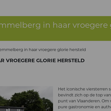
emmelberg in haar vroegere g
Kemmelberg in haar vroegere glorie hersteld
AR VROEGERE GLORIE HERSTELD
Het iconische viersterren 
bevindt zich op de top v
punt van Vlaanderen. Om 
pure gastronomie en authe