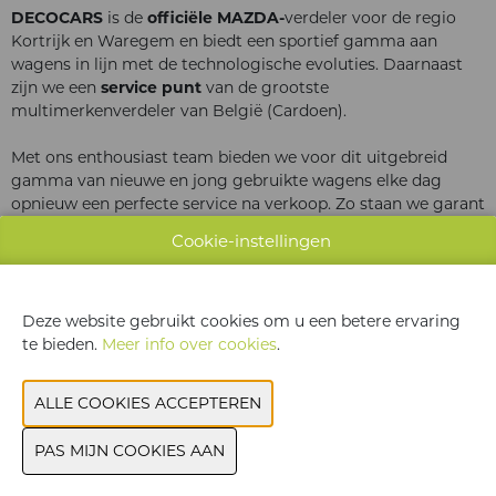
DECOCARS
is de
officiële MAZDA-
verdeler voor de regio
Kortrijk en Waregem en biedt een sportief gamma aan
wagens in lijn met de technologische evoluties. Daarnaast
zijn we een
service punt
van de grootste
multimerkenverdeler van België (Cardoen).
Met ons enthousiast team bieden we voor dit uitgebreid
gamma van nieuwe en jong gebruikte wagens elke dag
opnieuw een perfecte service na verkoop. Zo staan we garant
voor het ultieme rijplezier van elke klant!
Cookie-instellingen
https://www.decocarskuurne.be/
Deze website gebruikt cookies om u een betere ervaring
te bieden.
Meer info over cookies
.
WEBSITE CATALOGUS
PRODUCTGROEP
JOBPLATFORM