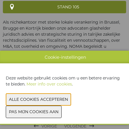
STAND 105
Als nichekantoor met sterke lokale verankering in Brussel,
Brugge en Kortrijk bieden onze advocaten glashelder
juridisch advies en strategische sturing in talrijke zakelijke
rechtsdisciplines. Van fiscaliteit en vennootschappen, over
M&A, tot overheid en omgeving. NOMA begeleidt u
oplossingsgericht, toegewijd en hands-on, precies op maat
Cookie-instellingen
van uw professionele ambities.
Deze website gebruikt cookies om u een betere ervaring
te bieden.
Meer info over cookies
.
WEBSITE & CATALOGUS
PRODUCTGROEP
VORIGE
VOLGENDE