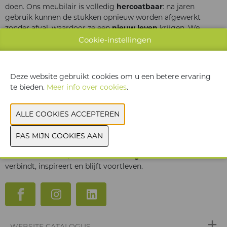
doen. Ons meubilair is volledig
hercoatbaar
: na jaren
gebruik kunnen de stukken opnieuw worden afgewerkt
zonder afval, waardoor ze een
nieuw leven
krijgen. We
hebben bovendien een
watergedragen coating
ontwikkeld
Cookie-instellingen
die zowel op
gerecycleerd
als op nieuw schuim wordt
toegepast, een innovatie die onze ecologische voetafdruk
verder verkleint.
Deze website gebruikt cookies om u een betere ervaring
te bieden.
Meer info over cookies
.
Onze productie gebeurt volledig
lokaal in Vlaanderen
, in
samenwerking met
Belgische leveranciers
die onze
waarden delen. Zo garanderen we kwaliteit, korte ketens en
duurzame tewerkstelling.
Bij Quinze & Milan geloven we dat design niet enkel een
vorm of functie is, maar een
beleving
— iets wat mensen
verbindt, inspireert en blijft voortleven.
WEBSITE CATALOGUS