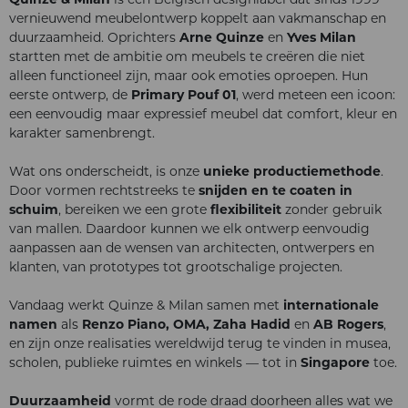
vernieuwend meubelontwerp koppelt aan vakmanschap en
duurzaamheid. Oprichters
Arne Quinze
en
Yves Milan
startten met de ambitie om meubels te creëren die niet
alleen functioneel zijn, maar ook emoties oproepen. Hun
eerste ontwerp, de
Primary Pouf 01
, werd meteen een icoon:
een eenvoudig maar expressief meubel dat comfort, kleur en
karakter samenbrengt.
Wat ons onderscheidt, is onze
unieke productiemethode
.
Door vormen rechtstreeks te
snijden en te coaten in
schuim
, bereiken we een grote
flexibiliteit
zonder gebruik
van mallen. Daardoor kunnen we elk ontwerp eenvoudig
aanpassen aan de wensen van architecten, ontwerpers en
klanten, van prototypes tot grootschalige projecten.
Vandaag werkt Quinze & Milan samen met
internationale
namen
als
Renzo Piano, OMA, Zaha Hadid
en
AB Rogers
,
en zijn onze realisaties wereldwijd terug te vinden in musea,
scholen, publieke ruimtes en winkels — tot in
Singapore
toe.
Duurzaamheid
vormt de rode draad doorheen alles wat we