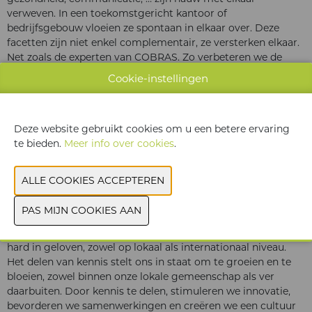
verweven. In een toekomstgericht kantoor of
bedrijfsgebouw vloeien ze spontaan in elkaar over. Deze
facetten zijn niet enkel complementair, ze versterken elkaar.
Net zoals de experten van COBRAS. Zo verbeteren we de
kwaliteit van werken en leven, voor elke werknemer.
Cookie-instellingen
Deze website gebruikt cookies om u een betere ervaring
te bieden.
Meer info over cookies
.
Kennis delen, lokaal
als internationaal
Kennis delen is iets waardevols waar we bij COBRAS heel
hard in geloven, zowel op lokaal als internationaal niveau.
Het delen van kennis stelt ons in staat om te groeien en te
bloeien, zowel binnen onze lokale gemeenschap als ver
daarbuiten. Door kennis te delen, stimuleren we innovatie,
bevorderen we samenwerkingen en creëren we een cultuur