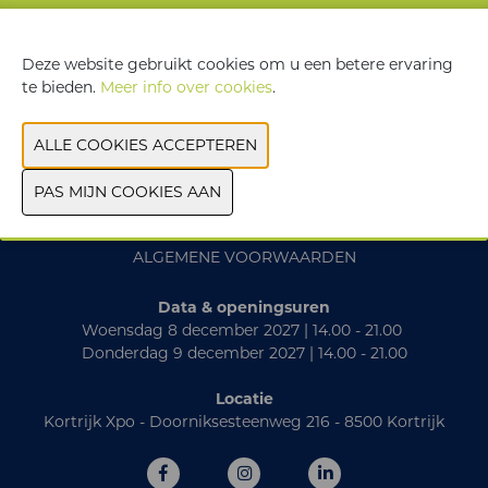
VORIGE
VOLGENDE
Deze website gebruikt cookies om u een betere ervaring
te bieden.
Meer info over cookies
.
CONTACT
PRAKTISCH
EXPOSANTENLIJST 2025
ALGEMENE VOORWAARDEN
Data & openingsuren
Woensdag 8 december 2027 | 14.00 - 21.00
Donderdag 9 december 2027 | 14.00 - 21.00
Locatie
Kortrijk Xpo - Doorniksesteenweg 216 - 8500 Kortrijk