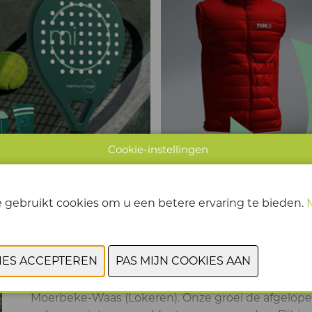
Cookie-instellingen
 gebruikt cookies om u een betere ervaring te bieden.
MAXIMUM IMAGE BOUWT EEN NIEUW PA
09/12/2025
Vandaag starten de werken aan ons gloednieuwe 
Moerbeke-Waas (Lokeren). Onze groei de afgelopen