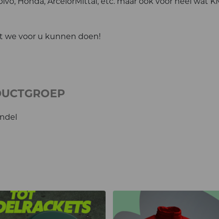
lvo, Honda, ArcelorMittal, etc. maar ook voor heel wat K
t we voor u kunnen doen!
DUCTGROEP
ndel