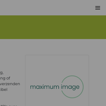
g,
ing of
 verzenden
ibel