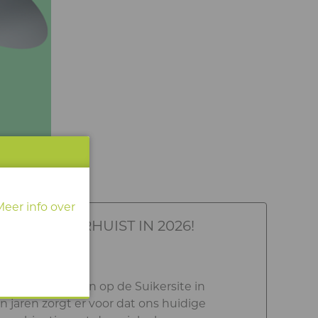
Meer info over
ND EN VERHUIST IN 2026!
gebouw gelegen op de Suikersite in
 jaren zorgt er voor dat ons huidige