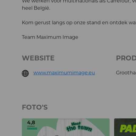
We werken voor multinationals als Carrefour, Vo
heel België.
Kom gerust langs op onze stand en ontdek wa
Team Maximum Image
WEBSITE
PRO
www.maximumimage.eu
Grootha
FOTO'S