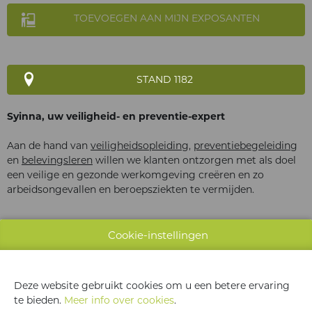
TOEVOEGEN AAN MIJN EXPOSANTEN
STAND 1182
Syinna, uw veiligheid- en preventie-expert
Aan de hand van
veiligheidsopleiding
,
preventiebegeleiding
en
belevingsleren
willen we klanten ontzorgen met als doel
een veilige en gezonde werkomgeving creëren en zo
arbeidsongevallen en beroepsziekten te vermijden.
Cookie-instellingen
Deze website gebruikt cookies om u een betere ervaring
te bieden.
Meer info over cookies
.