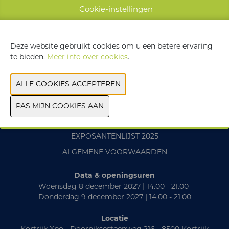
WEBSITE CATALOGUS
Cookie-instellingen
VORIGE
VOLGENDE
Deze website gebruikt cookies om u een betere ervaring
te bieden.
Meer info over cookies
.
CONTACT
PRAKTISCH
EXPOSANTENLIJST 2025
ALGEMENE VOORWAARDEN
Data & openingsuren
Woensdag 8 december 2027 | 14.00 - 21.00
Donderdag 9 december 2027 | 14.00 - 21.00
Locatie