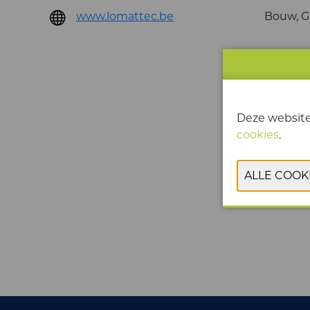
www.lomattec.be
Bouw, G
Deze website
cookies
.