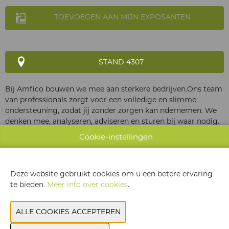
TOEVOEGEN AAN MIJN EXPOSANTEN
STAND 4307
Bij Amfico bouwen we mee aan sterkere bedrijven.Ons team
van professionals zorgt voor een volledige en slimme
ondersteuning, zodat jij zonder zorgen kan ndernemen. We
denken mee, analyseren, adviseren en sturen bij waar nodig.
Altijd persoonlijk, altijd met oog voor jouw groei. Geen
Cookie-instellingen
klassieke aanpak, wel helder, betrokken en doelgericht
advies.
Deze website gebruikt cookies om u een betere ervaring
te bieden.
Meer info over cookies
.
WEBSITE CATALOGUS