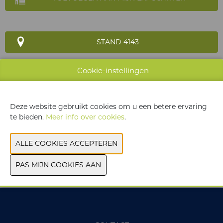
STAND 4143
Cookie-instellingen
WEBSITE CATALOGUS
Deze website gebruikt cookies om u een betere ervaring
te bieden.
Meer info over cookies
.
PRODUCTGROEP
VORIGE
VOLGENDE