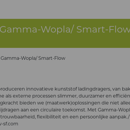
Gamma-Wopla/ Smart-Flo
Gamma-Wopla/ Smart-Flow
duceren innovatieve kunststof ladingdragers, van ba
rne als externe processen slimmer, duurzamer en efficiën
agkracht bieden we (maatwerk)oplossingen die niet alle
 bijdragen aan een circulaire toekomst. Met Gamma-Wopl
etrouwbaarheid, flexibiliteit en een persoonlijke aanpak.
w-sf.com