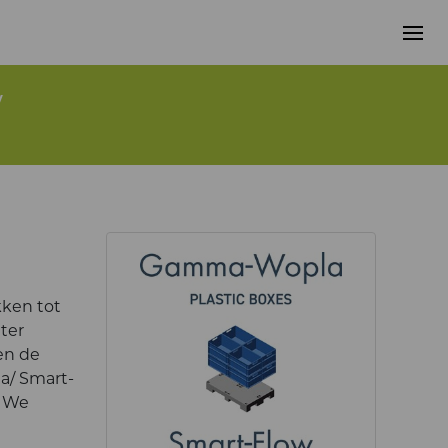
w
kken tot
ter
en de
a/ Smart-
/ We