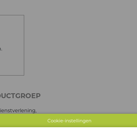
.
DUCTGROEP
ienstverlening,
del, ICT, Industrie,
Cookie-instellingen
k, Retail, Toerisme, Transport