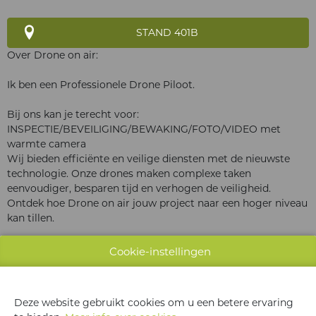
STAND 401B
Over Drone on air:
Ik ben een Professionele Drone Piloot.
Bij ons kan je terecht voor:
INSPECTIE/BEVEILIGING/BEWAKING/FOTO/VIDEO met
warmte camera
Wij bieden efficiënte en veilige diensten met de nieuwste
technologie. Onze drones maken complexe taken
eenvoudiger, besparen tijd en verhogen de veiligheid.
Ontdek hoe
Drone on air
jouw project naar een hoger niveau
kan tillen.
Onze operaties verlopen volgens de EU wetgeving.
Cookie-instellingen
Mvg vriendelijke groeten
Deze website gebruikt cookies om u een betere ervaring
Didier Clarisse