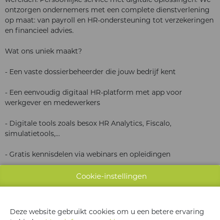
ontzorgen ondernemers met een complete dienstverlening
op maat: van payroll en HR-ondersteuning tot verzekeringen
en financieel advies.
Wat ons uniek maakt?
- Een vaste dossierbeheerder die jouw bedrijf kent
- Een eenvoudig digitaal HR-platform met app voor
werkgever en medewerkers
- Digitale tools zoals besox HR Analytics, Fiscalo,
simulatietools,...
- Gratis kennisdelen via webinars en opleidingen
- Juridisch advies op maat
Cookie-instellingen
- ...
Deze website gebruikt cookies om u een betere ervaring
Of je nu een starter bent of een groeiend bedrijf, bij besox