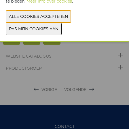
te bieden.
Meer info over cookies
.
krijgt u advies op maat van jouw onderneming. Ontdek hoe
wij het verschil kunnen maken voor je organisatie!
Komt zeker een pintje drinken op onze stand in hal 4!
WEBSITE CATALOGUS
PRODUCTGROEP
VORIGE
VOLGENDE
CONTACT