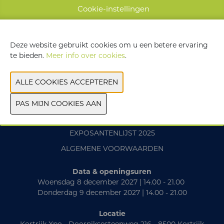
WEBSITE CATALOGUS
Cookie-instellingen
VORIGE
VOLGENDE
Deze website gebruikt cookies om u een betere ervaring
te bieden.
Meer info over cookies
.
CONTACT
PRAKTISCH
EXPOSANTENLIJST 2025
ALGEMENE VOORWAARDEN
Data & openingsuren
Woensdag 8 december 2027 | 14.00 - 21.00
Donderdag 9 december 2027 | 14.00 - 21.00
Locatie