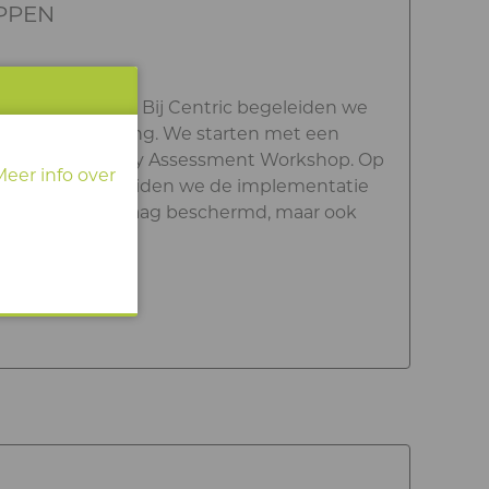
APPEN
rsecuritybeleid Bij Centric begeleiden we
e digitale omgeving. We starten met een
t via een Security Assessment Workshop. Op
Meer info over
aanpak op, begeleiden we de implementatie
niet alleen vandaag beschermd, maar ook