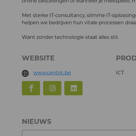
online bestellingen of wanneer je meespeelt me
Met sterke IT-consultancy, slimme IT-oplossi
helpen we bedrijven hun vitale processen dra
Want zonder technologie staat alles stil.
WEBSITE
PRO
www.centric.be
ICT
NIEUWS