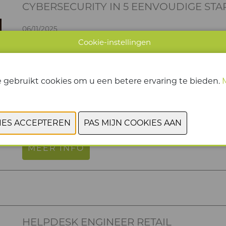
CYBERSECURITY IN 5 EENVOUDIGE ST
06/11/2025
Cookie-instellingen
Een gestructureerde aanpak voor een sterker cybe
jouw organisatie stap voor stap naar een veiliger
intakegesprek en voeren een grondige analyse ui
 gebruikt cookies om u een betere ervaring te bieden.
basis daarvan stellen we een concreet plan van 
en zorgen we voor continue opvolging. Zo ben je 
klaar voor de cyberuitdagingen van morgen.
MEER INFO
HELPDESK ENGINEER RETAIL