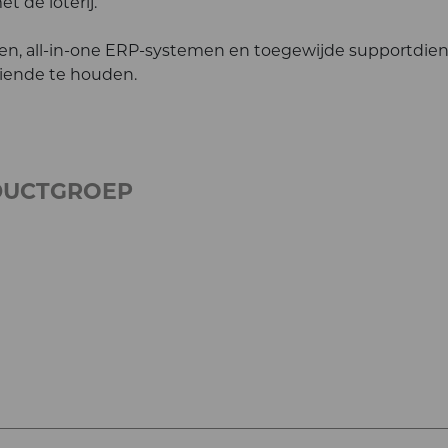
t de loterij.
ngen, all-in-one ERP-systemen en toegewijde supportdie
aiende te houden.
DUCTGROEP