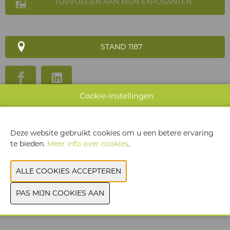
TOEVOEGEN AAN MIJN EXPOSANTEN
STAND 1187
Cookie-instellingen
WEBSITE CATALOGUS
PRODUCTGROEP
Deze website gebruikt cookies om u een betere ervaring
te bieden.
Meer info over cookies
.
FOTO'S
JOBPLATFORM
VORIGE
VOLGENDE