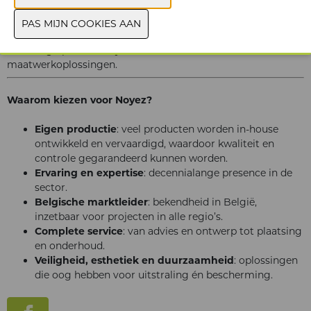
Of je nu een poort zoekt voor een woning, een
beveiligingssysteem voor een bedrijfsterrein of een robuuste
afsluiting op maat: Noyez levert zowel standaard als
maatwerkoplossingen.
Waarom kiezen voor Noyez?
Eigen productie
: veel producten worden in-house
ontwikkeld en vervaardigd, waardoor kwaliteit en
controle gegarandeerd kunnen worden.
Ervaring en expertise
: decennialange presence in de
sector.
Belgische marktleider
: bekendheid in België,
inzetbaar voor projecten in alle regio’s.
Complete service
: van advies en ontwerp tot plaatsing
en onderhoud.
Veiligheid, esthetiek en duurzaamheid
: oplossingen
die oog hebben voor uitstraling én bescherming.