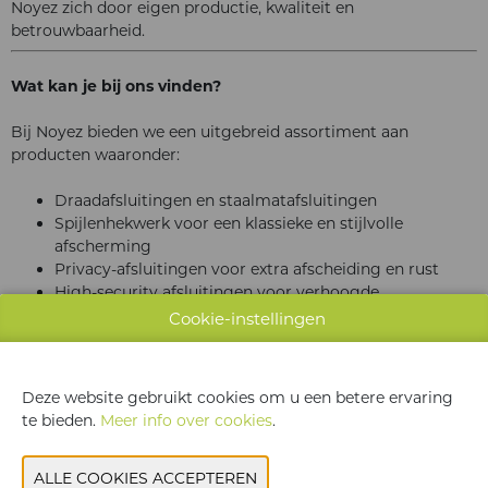
Noyez zich door eigen productie, kwaliteit en
betrouwbaarheid.
Wat kan je bij ons vinden?
Bij Noyez bieden we een uitgebreid assortiment aan
producten waaronder:
Draadafsluitingen en staalmatafsluitingen
Spijlenhekwerk voor een klassieke en stijlvolle
afscherming
Privacy-afsluitingen voor extra afscheiding en rust
High-security afsluitingen voor verhoogde
veiligheidseisen
Cookie-instellingen
Poorten in residentiële en industriële uitvoering,
manueel of automatisch
Systemen voor toegangscontrole: draaitrommels,
Deze website gebruikt cookies om u een betere ervaring
speedgates, slagbomen, detectie- en
te bieden.
Meer info over cookies
.
beveiligingssystemen
Oplossingen voor stedelijke bescherming:
verkeerspalen, road blockers, etc.