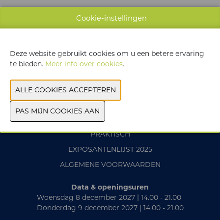
Cookie-instellingen
WEBSITE CATALOGUS
Deze website gebruikt cookies om u een betere ervaring
VORIGE
VOLGENDE
te bieden.
Meer info over cookies
.
CONTACT
PRAKTISCH
EXPOSANTENLIJST 2025
ALGEMENE VOORWAARDEN
Data & openingsuren
Woensdag 8 december 2027 | 14.00 - 21.00
Donderdag 9 december 2027 | 14.00 - 21.00