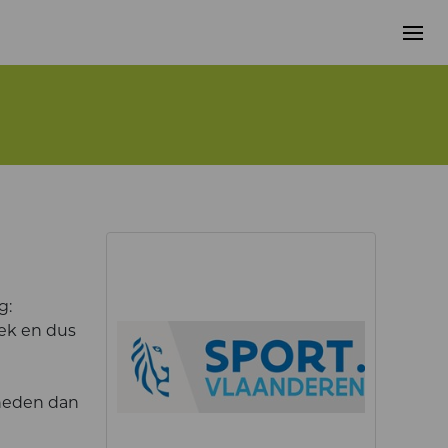
g:
iek en dus
kheden dan