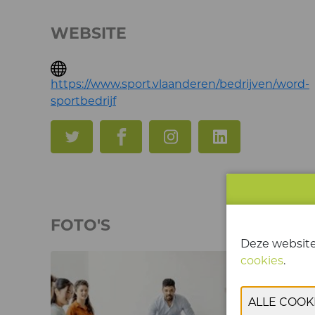
WEBSITE
https://www.sport.vlaanderen/bedrijven/word-
sportbedrijf
FOTO'S
Deze website
cookies
.