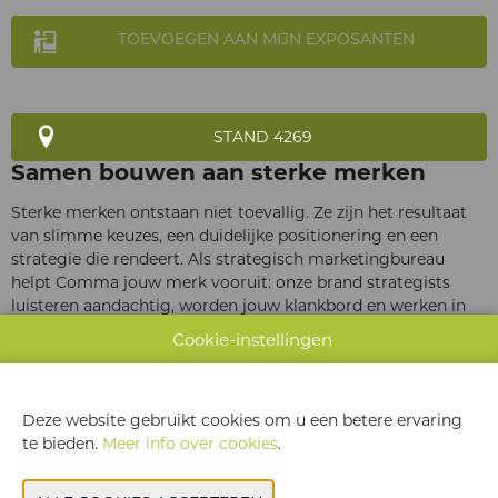
TOEVOEGEN AAN MIJN EXPOSANTEN
STAND 4269
Samen bouwen aan sterke merken
Sterke merken ontstaan niet toevallig. Ze zijn het resultaat
van slimme keuzes, een duidelijke positionering en een
strategie die rendeert. Als strategisch marketingbureau
helpt Comma jouw merk vooruit: onze brand strategists
luisteren aandachtig, worden jouw klankbord en werken in
co-creatie aan tastbare resultaten.
Cookie-instellingen
Deze website gebruikt cookies om u een betere ervaring
te bieden.
Meer info over cookies
.